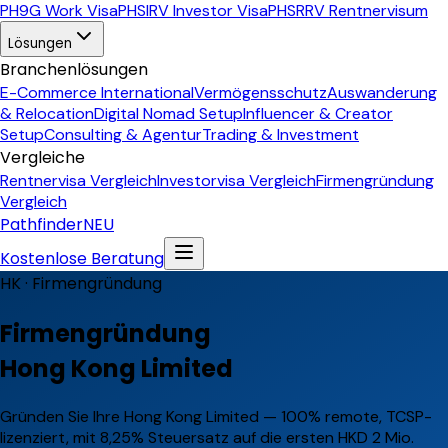
PH
9G Work Visa
PH
SIRV Investor Visa
PH
SRRV Rentnervisum
Lösungen
Branchenlösungen
E-Commerce International
Vermögensschutz
Auswanderung
& Relocation
Digital Nomad Setup
Influencer & Creator
Setup
Consulting & Agentur
Trading & Investment
Vergleiche
Rentnervisa Vergleich
Investorvisa Vergleich
Firmengründung
Vergleich
Pathfinder
NEU
Kostenlose Beratung
HK ·
Firmengründung
Firmengründung
Hong Kong Limited
Gründen Sie Ihre Hong Kong Limited — 100% remote, TCSP-
lizenziert, mit 8,25% Steuersatz auf die ersten HKD 2 Mio.