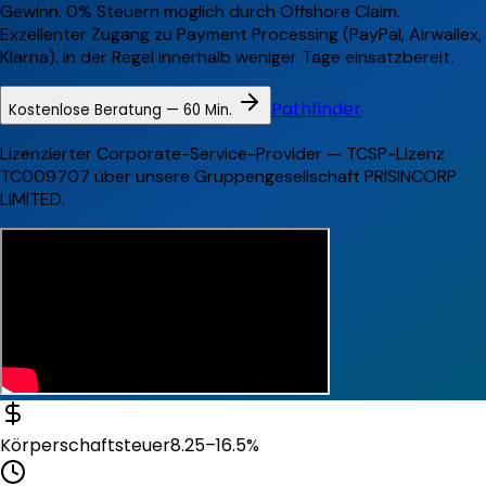
Gewinn. 0% Steuern möglich durch Offshore Claim.
Exzellenter Zugang zu Payment Processing (PayPal, Airwallex,
Klarna). In der Regel innerhalb weniger Tage einsatzbereit.
Pathfinder
Kostenlose Beratung — 60 Min.
Lizenzierter Corporate-Service-Provider — TCSP-Lizenz
TC009707 über unsere Gruppengesellschaft PRISINCORP
LIMITED.
Körperschaftsteuer
8.25–16.5%