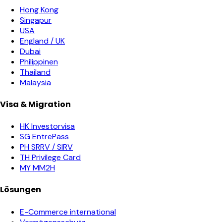
Hong Kong
Singapur
USA
England / UK
Dubai
Philippinen
Thailand
Malaysia
Visa & Migration
HK Investorvisa
SG EntrePass
PH SRRV / SIRV
TH Privilege Card
MY MM2H
Lösungen
E-Commerce international