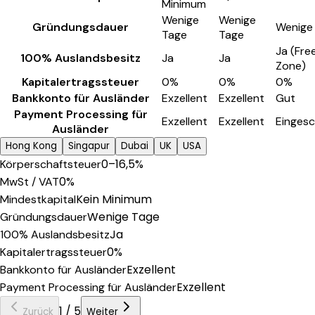
Minimum
Wenige
Wenige
Gründungsdauer
Wenige
Tage
Tage
Ja (Fre
100% Auslandsbesitz
Ja
Ja
Zone)
Kapitalertragssteuer
0%
0%
0%
Bankkonto für Ausländer
Exzellent
Exzellent
Gut
Payment Processing für
Exzellent
Exzellent
Eingesc
Ausländer
Hong Kong
Singapur
Dubai
UK
USA
0–16,5%
Körperschaftsteuer
0%
MwSt / VAT
Kein Minimum
Mindestkapital
Wenige Tage
Gründungsdauer
Ja
100% Auslandsbesitz
0%
Kapitalertragssteuer
Exzellent
Bankkonto für Ausländer
Exzellent
Payment Processing für Ausländer
1
/
5
Zurück
Weiter