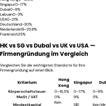
Singapur
0–17%
Dubai
0–9%
Labuan
0–3%
USA
0–21%
Deutschland
~30%
Niederlande
19–25.8%
Frankreich
25%
HK vs SG vs Dubai vs UK vs USA —
Firmengründung im Vergleich
Vergleichen Sie die wichtigsten Standorte für Ihre
Firmengründung auf einen Blick.
Hong
Kriterium
Singapur
Du
Kong
Körperschaftsteuer
0–16,5%
0–17%
0–9%
MwSt / VAT
0%
9%
5%
Kein
Mindestkapital
S$1
Kein Mi