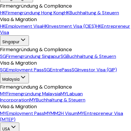
Firmengründung & Compliance
HK
Firmengründung Hong Kong
HK
Buchhaltung & Steuern
Visa & Migration
HK
Employment Visa
HK
Investment Visa (CIES)
HK
Entrepreneur
Visa
Singapur
Firmengründung & Compliance
SG
Firmengründung Singapur
SG
Buchhaltung & Steuern
Visa & Migration
SG
Employment Pass
SG
EntrePass
SG
Investor Visa (GIP)
Malaysia
Firmengründung & Compliance
MY
Firmengründung Malaysia
MY
Labuan
Incorporation
MY
Buchhaltung & Steuern
Visa & Migration
MY
Employment Pass
MY
MM2H Visum
MY
Entrepreneur Visa
(MTEP)
USA