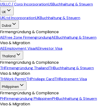
US
LLC / Corp Incorporation
US
Buchhaltung & Steuern
UK
UK
Ltd Incorporation
UK
Buchhaltung & Steuern
Dubai
Firmengründung & Compliance
AE
Free Zone Firmengründung
AE
Buchhaltung & Steuern
Visa & Migration
AE
Employment Visa
AE
Investor Visa
Thailand
Firmengründung & Compliance
TH
Firmengründung Thailand
TH
Buchhaltung & Steuern
Visa & Migration
TH
Work Permit
TH
Privilege Card
TH
Retirement Visa
Philippinen
Firmengründung & Compliance
PH
Firmengründung Philippinen
PH
Buchhaltung & Steuern
Visa & Migration