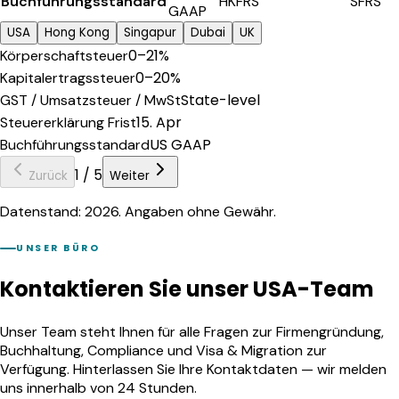
Buchführungsstandard
HKFRS
SFRS
GAAP
USA
Hong Kong
Singapur
Dubai
UK
0–21%
Körperschaftsteuer
0–20%
Kapitalertragssteuer
State-level
GST / Umsatzsteuer / MwSt
15. Apr
Steuererklärung Frist
US GAAP
Buchführungsstandard
1
/
5
Zurück
Weiter
Datenstand: 2026. Angaben ohne Gewähr.
UNSER BÜRO
Kontaktieren Sie unser USA-Team
Unser Team steht Ihnen für alle Fragen zur Firmengründung,
Buchhaltung, Compliance und Visa & Migration zur
Verfügung. Hinterlassen Sie Ihre Kontaktdaten — wir melden
uns innerhalb von 24 Stunden.