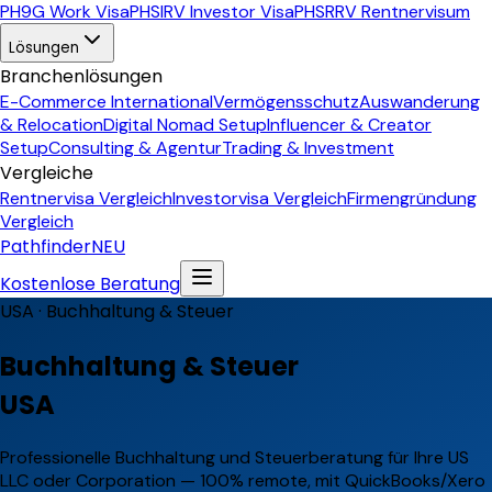
PH
9G Work Visa
PH
SIRV Investor Visa
PH
SRRV Rentnervisum
Lösungen
Branchenlösungen
E-Commerce International
Vermögensschutz
Auswanderung
& Relocation
Digital Nomad Setup
Influencer & Creator
Setup
Consulting & Agentur
Trading & Investment
Vergleiche
Rentnervisa Vergleich
Investorvisa Vergleich
Firmengründung
Vergleich
Pathfinder
NEU
Kostenlose Beratung
USA ·
Buchhaltung & Steuer
Buchhaltung & Steuer
USA
Professionelle Buchhaltung und Steuerberatung für Ihre US
LLC oder Corporation — 100% remote, mit QuickBooks/Xero