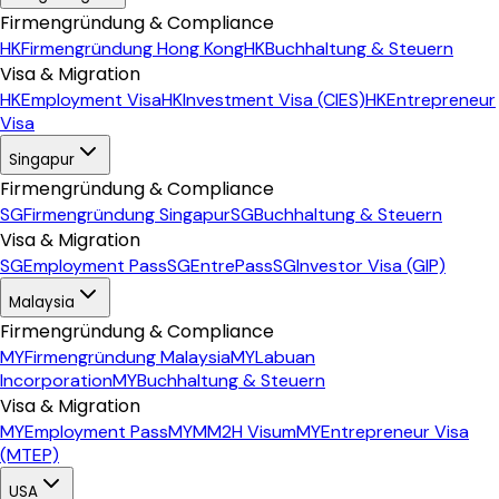
Firmengründung & Compliance
HK
Firmengründung Hong Kong
HK
Buchhaltung & Steuern
Visa & Migration
HK
Employment Visa
HK
Investment Visa (CIES)
HK
Entrepreneur
Visa
Singapur
Firmengründung & Compliance
SG
Firmengründung Singapur
SG
Buchhaltung & Steuern
Visa & Migration
SG
Employment Pass
SG
EntrePass
SG
Investor Visa (GIP)
Malaysia
Firmengründung & Compliance
MY
Firmengründung Malaysia
MY
Labuan
Incorporation
MY
Buchhaltung & Steuern
Visa & Migration
MY
Employment Pass
MY
MM2H Visum
MY
Entrepreneur Visa
(MTEP)
USA