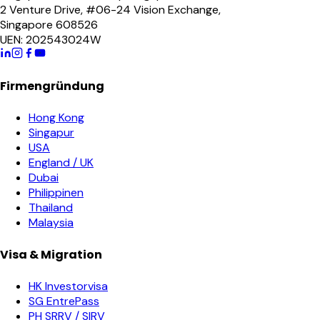
2 Venture Drive, #06-24 Vision Exchange,
Singapore 608526
UEN: 202543024W
Firmengründung
Hong Kong
Singapur
USA
England / UK
Dubai
Philippinen
Thailand
Malaysia
Visa & Migration
HK Investorvisa
SG EntrePass
PH SRRV / SIRV