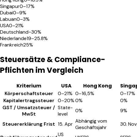
Singapur
0–17%
Dubai
0–9%
Labuan
0–3%
USA
0–21%
Deutschland
~30%
Niederlande
19–25.8%
Frankreich
25%
Steuersätze & Compliance-
Pflichten im Vergleich
Kriterium
USA
Hong Kong
Singa
Körperschaftsteuer
0–21%
0–16,5%
0–17%
Kapitalertragssteuer
0–20%
0%
0%
GST / Umsatzsteuer /
State-
0%
9%
MwSt
level
Abhängig vom
Steuererklärung Frist
15. Apr
30. Nov
Geschäftsjahr
US