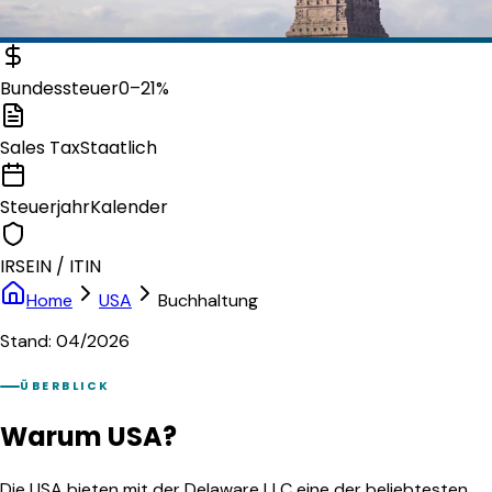
Bundessteuer
0–21%
Sales Tax
Staatlich
Steuerjahr
Kalender
IRS
EIN / ITIN
Home
USA
Buchhaltung
Stand: 04/2026
ÜBERBLICK
Warum USA?
Die USA bieten mit der Delaware LLC eine der beliebtesten