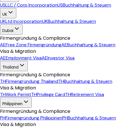
US
LLC / Corp Incorporation
US
Buchhaltung & Steuern
UK
UK
Ltd Incorporation
UK
Buchhaltung & Steuern
Dubai
Firmengründung & Compliance
AE
Free Zone Firmengründung
AE
Buchhaltung & Steuern
Visa & Migration
AE
Employment Visa
AE
Investor Visa
Thailand
Firmengründung & Compliance
TH
Firmengründung Thailand
TH
Buchhaltung & Steuern
Visa & Migration
TH
Work Permit
TH
Privilege Card
TH
Retirement Visa
Philippinen
Firmengründung & Compliance
PH
Firmengründung Philippinen
PH
Buchhaltung & Steuern
Visa & Migration