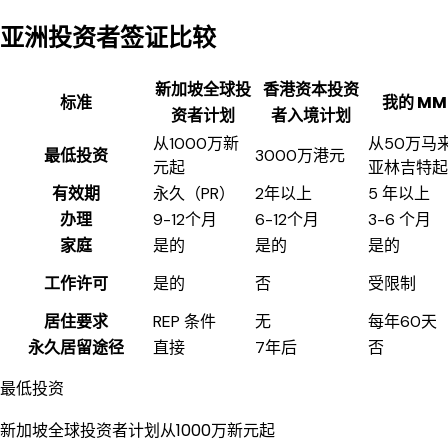
亚洲投资者签证比较
新加坡全球投
香港资本投资
标准
我的 MM
资者计划
者入境计划
从1000万新
从50万马
最低投资
3000万港元
元起
亚林吉特起
有效期
永久（PR）
2年以上
5 年以上
办理
9-12个月
6-12个月
3-6 个月
家庭
是的
是的
是的
工作许可
是的
否
受限制
居住要求
REP 条件
无
每年60天
永久居留途径
直接
7年后
否
最低投资
新加坡全球投资者计划
从1000万新元起