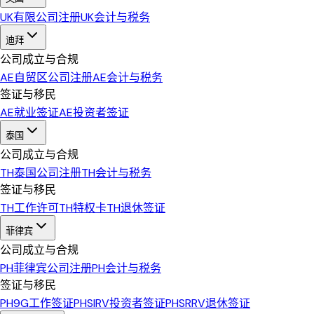
UK
有限公司注册
UK
会计与税务
迪拜
公司成立与合规
AE
自贸区公司注册
AE
会计与税务
签证与移民
AE
就业签证
AE
投资者签证
泰国
公司成立与合规
TH
泰国公司注册
TH
会计与税务
签证与移民
TH
工作许可
TH
特权卡
TH
退休签证
菲律宾
公司成立与合规
PH
菲律宾公司注册
PH
会计与税务
签证与移民
PH
9G工作签证
PH
SIRV投资者签证
PH
SRRV退休签证