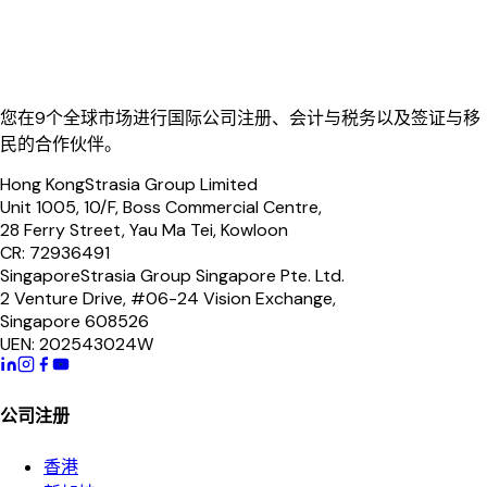
您在9个全球市场进行国际公司注册、会计与税务以及签证与移
民的合作伙伴。
Hong Kong
Strasia Group Limited
Unit 1005, 10/F, Boss Commercial Centre,
28 Ferry Street, Yau Ma Tei, Kowloon
CR: 72936491
Singapore
Strasia Group Singapore Pte. Ltd.
2 Venture Drive, #06-24 Vision Exchange,
Singapore 608526
UEN: 202543024W
公司注册
香港