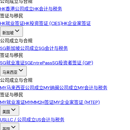
公司成立与合规
HK
香港公司成立
HK
会计与税务
签证与移民
HK
就业签证
HK
投资签证 (CIES)
HK
企业家签证
新加坡
公司成立与合规
SG
新加坡公司成立
SG
会计与税务
签证与移民
SG
就业准证
SG
EntrePass
SG
投资者签证 (GIP)
马来西亚
公司成立与合规
MY
马来西亚公司成立
MY
纳闽公司成立
MY
会计与税务
签证与移民
MY
就业准证
MY
MM2H签证
MY
企业家签证 (MTEP)
美国
US
LLC / 公司成立
US
会计与税务
英国