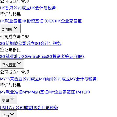
公司成立与合规
HK
香港公司成立
HK
会计与税务
签证与移民
HK
就业签证
HK
投资签证 (CIES)
HK
企业家签证
新加坡
公司成立与合规
SG
新加坡公司成立
SG
会计与税务
签证与移民
SG
就业准证
SG
EntrePass
SG
投资者签证 (GIP)
马来西亚
公司成立与合规
MY
马来西亚公司成立
MY
纳闽公司成立
MY
会计与税务
签证与移民
MY
就业准证
MY
MM2H签证
MY
企业家签证 (MTEP)
美国
US
LLC / 公司成立
US
会计与税务
英国