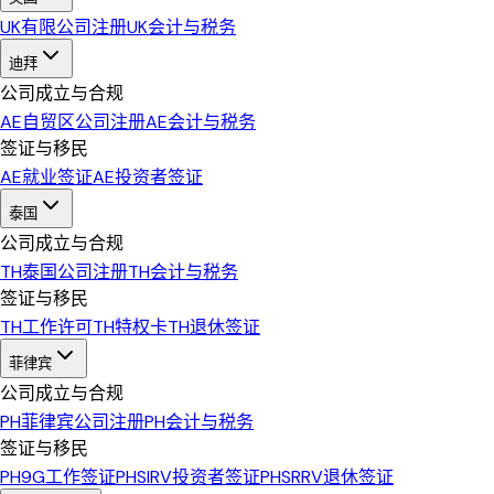
UK
有限公司注册
UK
会计与税务
迪拜
公司成立与合规
AE
自贸区公司注册
AE
会计与税务
签证与移民
AE
就业签证
AE
投资者签证
泰国
公司成立与合规
TH
泰国公司注册
TH
会计与税务
签证与移民
TH
工作许可
TH
特权卡
TH
退休签证
菲律宾
公司成立与合规
PH
菲律宾公司注册
PH
会计与税务
签证与移民
PH
9G工作签证
PH
SIRV投资者签证
PH
SRRV退休签证