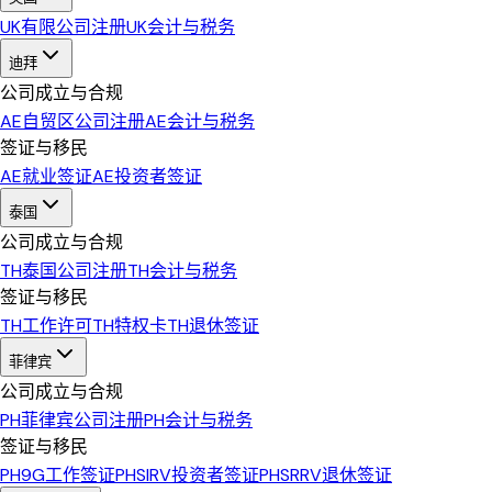
UK
有限公司注册
UK
会计与税务
迪拜
公司成立与合规
AE
自贸区公司注册
AE
会计与税务
签证与移民
AE
就业签证
AE
投资者签证
泰国
公司成立与合规
TH
泰国公司注册
TH
会计与税务
签证与移民
TH
工作许可
TH
特权卡
TH
退休签证
菲律宾
公司成立与合规
PH
菲律宾公司注册
PH
会计与税务
签证与移民
PH
9G工作签证
PH
SIRV投资者签证
PH
SRRV退休签证