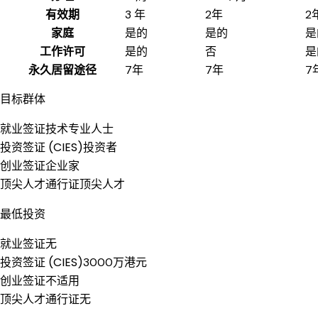
有效期
3 年
2年
2
家庭
是的
是的
是
工作许可
是的
否
是
永久居留途径
7年
7年
7
目标群体
就业签证
技术专业人士
投资签证 (CIES)
投资者
创业签证
企业家
顶尖人才通行证
顶尖人才
最低投资
就业签证
无
投资签证 (CIES)
3000万港元
创业签证
不适用
顶尖人才通行证
无