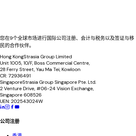
您在9个全球市场进行国际公司注册、会计与税务以及签证与移
民的合作伙伴。
Hong Kong
Strasia Group Limited
Unit 1005, 10/F, Boss Commercial Centre,
28 Ferry Street, Yau Ma Tei, Kowloon
CR: 72936491
Singapore
Strasia Group Singapore Pte. Ltd.
2 Venture Drive, #06-24 Vision Exchange,
Singapore 608526
UEN: 202543024W
公司注册
香港