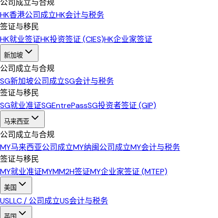
公司成立与合规
HK
香港公司成立
HK
会计与税务
签证与移民
HK
就业签证
HK
投资签证 (CIES)
HK
企业家签证
新加坡
公司成立与合规
SG
新加坡公司成立
SG
会计与税务
签证与移民
SG
就业准证
SG
EntrePass
SG
投资者签证 (GIP)
马来西亚
公司成立与合规
MY
马来西亚公司成立
MY
纳闽公司成立
MY
会计与税务
签证与移民
MY
就业准证
MY
MM2H签证
MY
企业家签证 (MTEP)
美国
US
LLC / 公司成立
US
会计与税务
英国