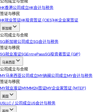
公司成立与合规
HK
香港公司成立
HK
会计与税务
签证与移民
HK
就业签证
HK
投资签证 (CIES)
HK
企业家签证
新加坡
公司成立与合规
SG
新加坡公司成立
SG
会计与税务
签证与移民
SG
就业准证
SG
EntrePass
SG
投资者签证 (GIP)
马来西亚
公司成立与合规
MY
马来西亚公司成立
MY
纳闽公司成立
MY
会计与税务
签证与移民
MY
就业准证
MY
MM2H签证
MY
企业家签证 (MTEP)
美国
US
LLC / 公司成立
US
会计与税务
英国