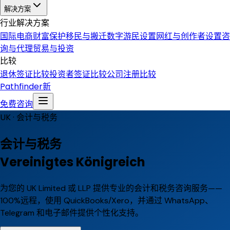
解决方案
行业解决方案
国际电商
财富保护
移民与搬迁
数字游民设置
网红与创作者设置
咨
询与代理
贸易与投资
比较
退休签证比较
投资者签证比较
公司注册比较
Pathfinder
新
免费咨询
UK ·
会计与税务
会计与税务
Vereinigtes Königreich
为您的 UK Limited 或 LLP 提供专业的会计和税务咨询服务——
100%远程，使用 QuickBooks/Xero，并通过 WhatsApp、
Telegram 和电子邮件提供个性化支持。