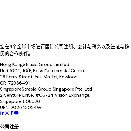
您在9个全球市场进行国际公司注册、会计与税务以及签证与移
民的合作伙伴。
Hong Kong
Strasia Group Limited
Unit 1005, 10/F, Boss Commercial Centre,
28 Ferry Street, Yau Ma Tei, Kowloon
CR: 72936491
Singapore
Strasia Group Singapore Pte. Ltd.
2 Venture Drive, #06-24 Vision Exchange,
Singapore 608526
UEN: 202543024W
公司注册