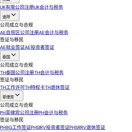
UK
有限公司注册
UK
会计与税务
迪拜
公司成立与合规
AE
自贸区公司注册
AE
会计与税务
签证与移民
AE
就业签证
AE
投资者签证
泰国
公司成立与合规
TH
泰国公司注册
TH
会计与税务
签证与移民
TH
工作许可
TH
特权卡
TH
退休签证
菲律宾
公司成立与合规
PH
菲律宾公司注册
PH
会计与税务
签证与移民
PH
9G工作签证
PH
SIRV投资者签证
PH
SRRV退休签证