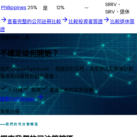
SRRV、
Philippines
25%
12%
—
是
SIRV、退休
查看完整的公司註冊比較
比較投資者簽證
比較退休簽
證
互動分析工具
不確定從何開始？
使用Strasia Pathfinder，根據您的目標、商業模式和搬遷計劃
獲得有指導性的初步建議。
5 分鐘
免費
量身定制的初步指導
啟動Pathfinder
無需註冊
我們的司法管轄區