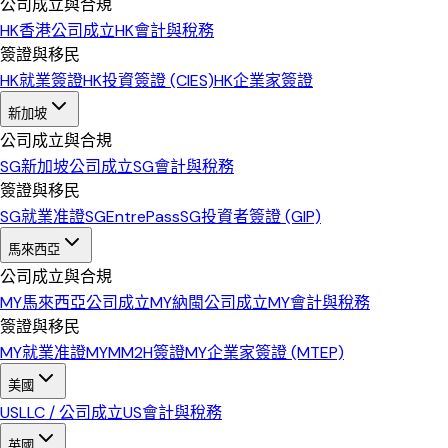
公司成立與合規
HK
香港公司成立
HK
會計與稅務
簽證與移民
HK
就業簽證
HK
投資簽證 (CIES)
HK
企業家簽證
新加坡
公司成立與合規
SG
新加坡公司成立
SG
會計與稅務
簽證與移民
SG
就業准證
SG
EntrePass
SG
投資者簽證 (GIP)
馬來西亞
公司成立與合規
MY
馬來西亞公司成立
MY
納閩公司成立
MY
會計與稅務
簽證與移民
MY
就業准證
MY
MM2H簽證
MY
企業家簽證 (MTEP)
美國
US
LLC / 公司成立
US
會計與稅務
英國