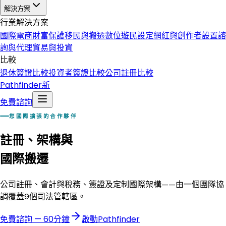
解決方案
行業解決方案
國際電商
財富保護
移民與搬遷
數位遊民設定
網紅與創作者設置
諮
詢與代理
貿易與投資
比較
退休簽證比較
投資者簽證比較
公司註冊比較
Pathfinder
新
免費諮詢
您國際擴張的合作夥伴
註冊、架構與
國際搬遷
公司註冊、會計與稅務、簽證及定制國際架構——由一個團隊協
調覆蓋9個司法管轄區。
免費諮詢 — 60分鐘
啟動Pathfinder