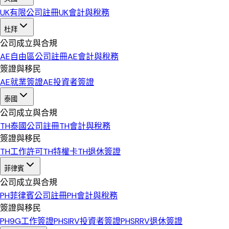
UK
有限公司註冊
UK
會計與稅務
杜拜
公司成立與合規
AE
自由區公司註冊
AE
會計與稅務
簽證與移民
AE
就業簽證
AE
投資者簽證
泰國
公司成立與合規
TH
泰國公司註冊
TH
會計與稅務
簽證與移民
TH
工作許可
TH
特權卡
TH
退休簽證
菲律賓
公司成立與合規
PH
菲律賓公司註冊
PH
會計與稅務
簽證與移民
PH
9G工作簽證
PH
SIRV投資者簽證
PH
SRRV退休簽證