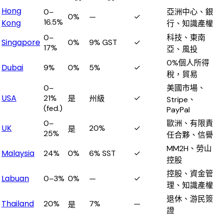
Hong
0–
亞洲中心、銀
0%
—
✓
16.5%
Kong
行、知識產權
0–
科技、東南
Singapore
0%
9% GST
✓
17%
亞、風投
0%個人所得
Dubai
9%
0%
5%
✓
稅，貿易
0–
美國市場、
USA
21%
✓
是
州級
Stripe、
(fed.)
PayPal
0–
歐洲、有限責
UK
20%
✓
是
25%
任合夥、信譽
MM2H、勞山
Malaysia
24%
0%
6% SST
✓
控股
控股、資金管
Labuan
0–3%
0%
—
✓
理、知識產權
退休、游民簽
Thailand
20%
7%
—
是
證