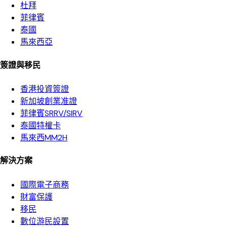
杜拜
菲律賓
泰國
馬來西亞
簽證與移民
香港投資簽證
新加坡創業准證
菲律賓SRRV/SIRV
泰國特權卡
馬來西MM2H
解決方案
國際電子商務
財富保護
移民
數位游民設置