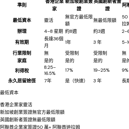
香港企業
新加坡創業簽
英國創新者簽
準則
阿
家
證
證
無官方最低限
50
最低資本
靈活
無最低限額
額
拉
辦理
4–8 星期
約8週
約3週
2–
長達36個
有效期
1年
3 年
5-
月
行業限制
無
受限制
受限制
無
家庭
是的
是的
是的
是
8.25–
17%
19–25%
9%
利得稅
16.5%
永久居留途徑
7年
是（快速）
3 年
長
最低資本
香港企業家
靈活
新加坡創業簽證
無官方最低限額
英國創新者簽證
無最低限額
阿聯酋企業家簽證
50 萬+ 阿聯酋迪拉姆