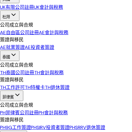
UK
有限公司註冊
UK
會計與稅務
杜拜
公司成立與合規
AE
自由區公司註冊
AE
會計與稅務
簽證與移民
AE
就業簽證
AE
投資者簽證
泰國
公司成立與合規
TH
泰國公司註冊
TH
會計與稅務
簽證與移民
TH
工作許可
TH
特權卡
TH
退休簽證
菲律賓
公司成立與合規
PH
菲律賓公司註冊
PH
會計與稅務
簽證與移民
PH
9G工作簽證
PH
SIRV投資者簽證
PH
SRRV退休簽證