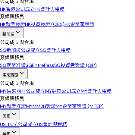
公司成立與合規
HK
香港公司成立
HK
會計與稅務
簽證與移民
HK
就業簽證
HK
投資簽證 (CIES)
HK
企業家簽證
新加坡
公司成立與合規
SG
新加坡公司成立
SG
會計與稅務
簽證與移民
SG
就業准證
SG
EntrePass
SG
投資者簽證 (GIP)
馬來西亞
公司成立與合規
MY
馬來西亞公司成立
MY
納閩公司成立
MY
會計與稅務
簽證與移民
MY
就業准證
MY
MM2H簽證
MY
企業家簽證 (MTEP)
美國
US
LLC / 公司成立
US
會計與稅務
英國